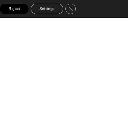
Close GDPR Cookie Banner
a Empresa Digital Navarra 2024.
Reject
Settings