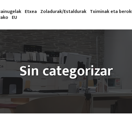
Bainugelak
Etxea
Zoladurak/Estaldurak
Tximinak eta bero
rako
EU
Sin categorizar