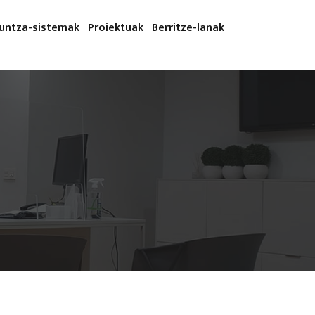
kuntza-sistemak
Proiektuak
Berritze-lanak