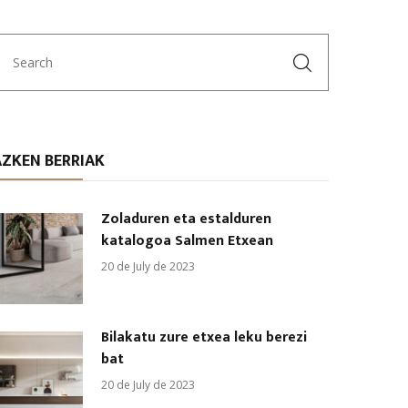
AZKEN BERRIAK
Zoladuren eta estalduren
katalogoa Salmen Etxean
20 de July de 2023
Bilakatu zure etxea leku berezi
bat
20 de July de 2023