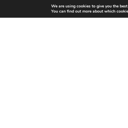
We are using cookies to give you the best
Esta empresa ha recibido una s
You can find out more about which cookie