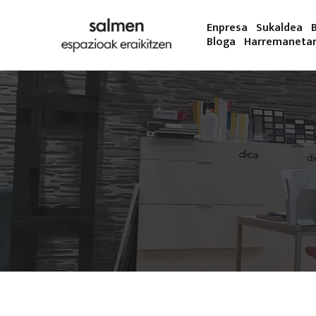
Enpresa
Sukaldea
Bloga
Harremaneta