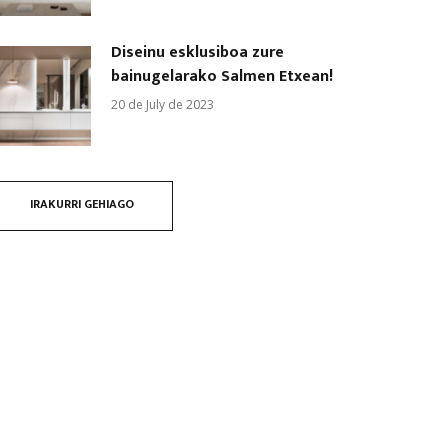
Diseinu esklusiboa zure
bainugelarako Salmen Etxean!
20 de July de 2023
IRAKURRI GEHIAGO