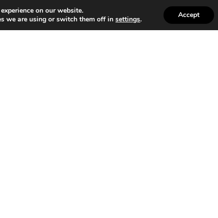
 experience on our website.
ubvención del Gobierno de Navarra al amparo de la convocatoria de l
Accept
s we are using or switch them off in
settings
.