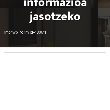
informazioa
jasotzeko
[mc4wp_form id=”806″]