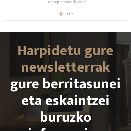
1 de September de 2019
119
Harpidetu gure
newsletterrak
gure berritasunei
eta eskaintzei
buruzko