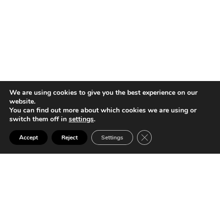
We are using cookies to give you the best experience on our
website.
You can find out more about which cookies we are using or
switch them off in
settings
.
Close GDPR Cookie Ban
SALMEN ETXEA
Accept
Reject
Settings
Salmen Etxean adituak gara sukaldeak, komunak, logelak,
egongelak eta neurrira egindako jantokiak (etxetresna
elektrikoak barne) saltzen, diseinatzen, fabrikatzen eta
muntatzen. Zoladura eta zoru eta pareten estaldura,