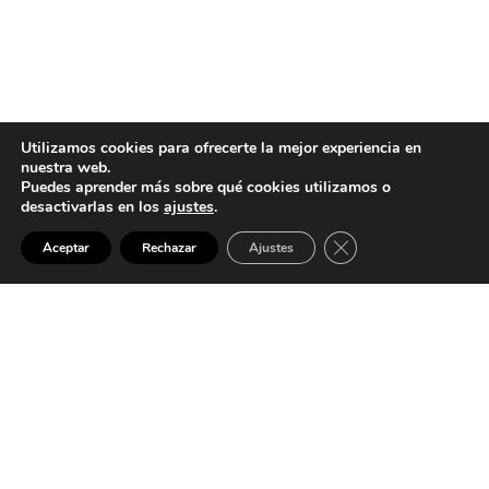
Utilizamos cookies para ofrecerte la mejor experiencia en
nuestra web.
Puedes aprender más sobre qué cookies utilizamos o
desactivarlas en los
ajustes
.
Cerrar el banner de 
SALMEN ETXEA
Aceptar
Rechazar
Ajustes
En Salmen Etxea, somos expertos en la venta, diseño,
fabricación y montaje de cocinas, baños, dormitorios,
salones y comedores a medida, incluyendo
electrodomésticos. También ofrecemos servicios de
pavimento y revestimiento de suelos y paredes, venta y
montaje de chimeneas, y reformas integrales. Ofrecemos