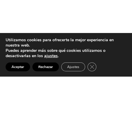
Utilizamos cookies para ofrecerte la mejor experiencia en
nuestra web.
Puedes aprender más sobre qué cookies utilizamos o
desactivarlas en los
ajustes
.
Cerrar el banner de 
SALMEN ETXEA
Aceptar
Rechazar
Ajustes
En Salmen Etxea, somos expertos en la venta, diseño,
fabricación y montaje de cocinas, baños, dormitorios,
salones y comedores a medida, incluyendo
electrodomésticos. También ofrecemos servicios de
pavimento y revestimiento de suelos y paredes, venta y
montaje de chimeneas, y reformas integrales. Ofrecemos