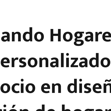
ando Hogare
Personalizad
socio en dise