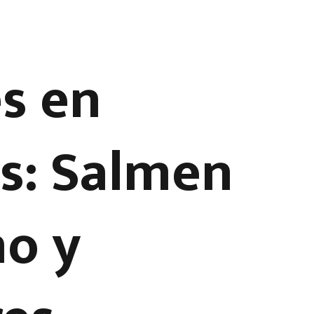
s en
os: Salmen
ño y